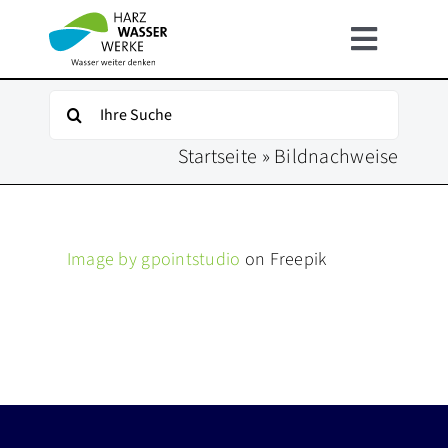
Zum
Inhalt
Toggle
springen
Navigat
HOME
Suche
nach:
Startseite
»
Bildnachweise
ÜBER UNS
UNSER WASSER
Image by gpointstudio
on Freepik
FÜR KUNDEN
INFOSERVICE
KARRIERE