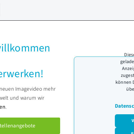
willkommen
Dies
gelade
Anzei
erwerken!
zuges
können D
 neuen Imagevideo mehr
übe
swelt und warum wir
Datensc
ken
.
V
tellenangebote
E