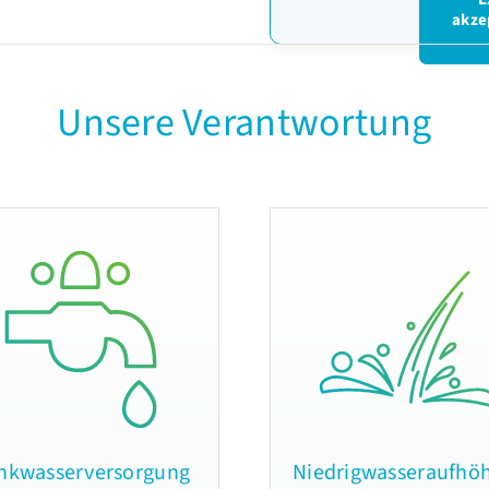
akze
Unsere Verantwortung
inkwasserversorgung
Niedrigwasseraufhö