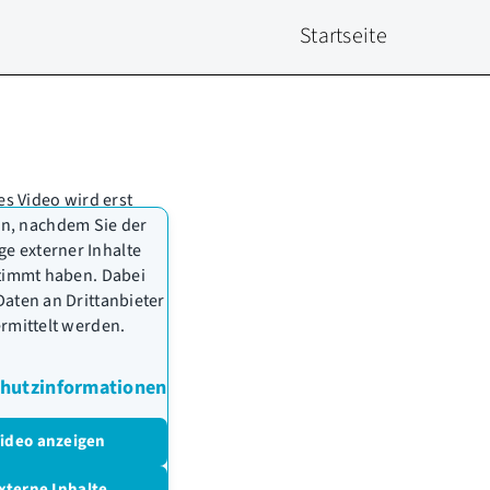
Startseite
es Video wird erst
n, nachdem Sie der
ge externer Inhalte
timmt haben. Dabei
aten an Drittanbieter
rmittelt werden.
hutzinformationen
ideo anzeigen
xterne Inhalte