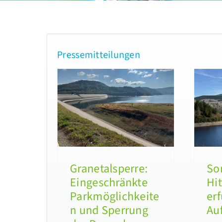
Pressemitteilungen
lsperre:
Sommerliche
hränkte
Hitze: Talsperren
ichkeiten
erfüllen ihre
rung der
Aufgaben
krone
zuverlässig
ilungen 2026
Pressemitteilungen 2026
Granetalsperre:
So
Eingeschränkte
Hit
Parkmöglichkeite
erf
n und Sperrung
Au