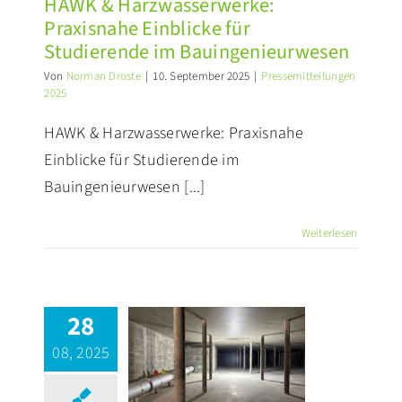
HAWK & Harzwasserwerke:
ssemitteilungen 2025
Praxisnahe Einblicke für
Studierende im Bauingenieurwesen
Von
Norman Droste
|
10. September 2025
|
Pressemitteilungen
2025
HAWK & Harzwasserwerke: Praxisnahe
Einblicke für Studierende im
Bauingenieurwesen [...]
Weiterlesen
28
Neuer
08, 2025
hbehälter in
Petze