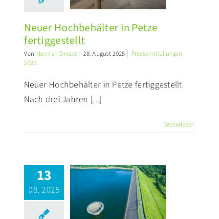
ertiggestellt
ssemitteilungen 2025
Neuer Hochbehälter in Petze
fertiggestellt
Von
Norman Droste
|
28. August 2025
|
Pressemitteilungen
2025
Neuer Hochbehälter in Petze fertiggestellt
Nach drei Jahren [...]
Weiterlesen
13
erstetalsperre:
08, 2025
neuerung der
Asphalt-