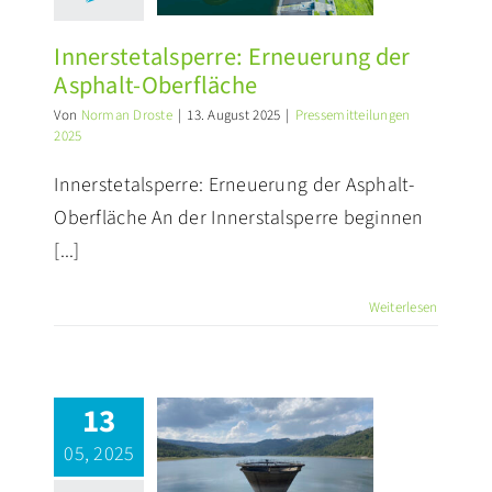
Oberfläche
ssemitteilungen 2025
Innerstetalsperre: Erneuerung der
Asphalt-Oberfläche
Von
Norman Droste
|
13. August 2025
|
Pressemitteilungen
2025
Innerstetalsperre: Erneuerung der Asphalt-
Oberfläche An der Innerstalsperre beginnen
[...]
Weiterlesen
13
Anhaltende
rockenheit:
05, 2025
Talsperren