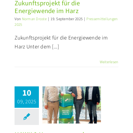
Zukunftsprojekt für die
Energiewende im Harz
Von
Norman Droste
|
19. September 2025
|
Pressemitteilungen
2025
Zukunftsprojekt für die Energiewende im
Harz Unter dem [...]
Weiterlesen
HAWK &
10
zwasserwerke:
09, 2025
Praxisnahe
inblicke für
udierende im
ingenieurwesen