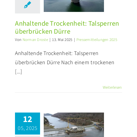
berbrücken
Dürre
ssemitteilungen 2025
Anhaltende Trockenheit: Talsperren
überbrücken Dürre
Von
Norman Droste
|
13. Mai 2025
|
Pressemitteilungen 2025
Anhaltende Trockenheit: Talsperren
überbrücken Dürre Nach einem trockenen
[...]
Weiterlesen
12
Sanierung
setalsperre-
05, 2025
Vorsperre: