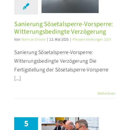
terungsbedingte
erzögerung
ssemitteilungen 2025
Sanierung Sösetalsperre-Vorsperre:
Witterungsbedingte Verzögerung
Von
Norman Droste
|
12. Mai 2025
|
Pressemitteilungen 2025
Sanierung Sösetalsperre-Vorsperre:
Witterungsbedingte Verzögerung Die
Fertigstellung der Sösetalsperre-Vorsperre
[...]
Weiterlesen
5
serversorgung