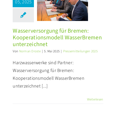
ür Bremen:
05, 2025
perationsmodell
sserBremen
terzeichnet
ssemitteilungen 2025
Wasserversorgung für Bremen:
Kooperationsmodell WasserBremen
unterzeichnet
Von
Norman Droste
|
5. Mai 2025
|
Pressemitteilungen 2025
Harzwasserwerke sind Partner:
Wasserversorgung für Bremen:
Kooperationsmodell WasserBremen
unterzeichnet [...]
Weiterlesen