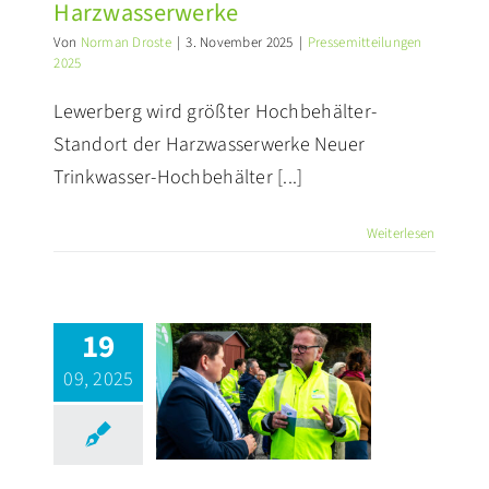
Harzwasserwerke
Von
Norman Droste
|
3. November 2025
|
Pressemitteilungen
PRESSE
2025
Lewerberg wird größter Hochbehälter-
Standort der Harzwasserwerke Neuer
Trinkwasser-Hochbehälter [...]
Weiterlesen
19
unftsprojekt
09, 2025
für die
ergiewende
im Harz
ssemitteilungen 2025