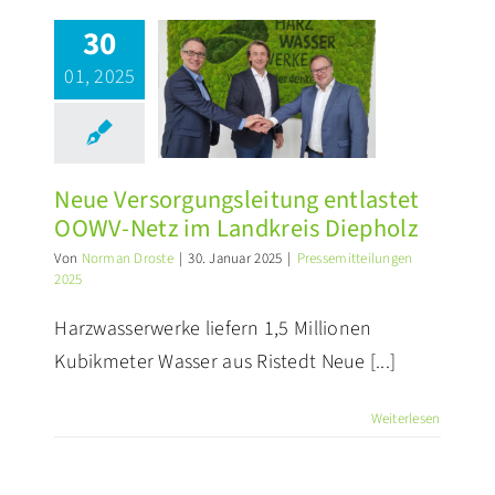
Neue
30
sorgungsleitung
01, 2025
entlastet
WV-Netz im
Landkreis
Diepholz
Neue Versorgungsleitung entlastet
ssemitteilungen 2025
OOWV-Netz im Landkreis Diepholz
Von
Norman Droste
|
30. Januar 2025
|
Pressemitteilungen
2025
Harzwasserwerke liefern 1,5 Millionen
Kubikmeter Wasser aus Ristedt Neue [...]
Weiterlesen