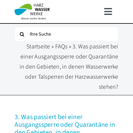
Zum
Inhalt
Toggle
springen
Navigat
HOME
Suche
nach:
Startseite
»
FAQs
»
3. Was passiert bei
ÜBER UNS
einer Ausgangssperre oder Quarantäne
in den Gebieten, in denen Wasserwerke
UNSER WASSER
oder Talsperren der Harzwasserwerke
stehen?
FÜR KUNDEN
INFOSERVICE
3. Was passiert bei einer
Ausgangssperre oder Quarantäne in
KARRIERE
den Gebieten, in denen