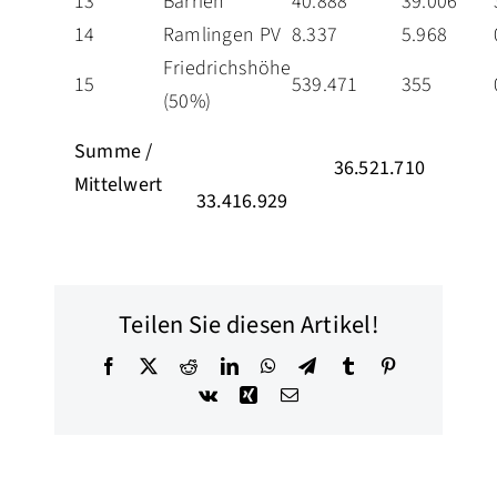
13
Barrien
40.888
39.006
14
Ramlingen PV
8.337
5.968
Friedrichshöhe
15
539.471
355
(50%)
29.
Summe /
36.521.710
Mittelwert
33.416.929
Teilen Sie diesen Artikel!
Facebook
X
Reddit
LinkedIn
WhatsApp
Telegram
Tumblr
Pinterest
Vk
Xing
E-
Mail