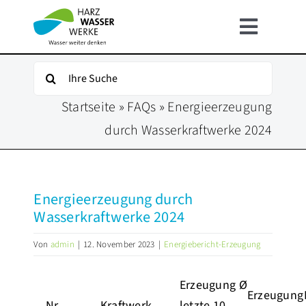
Zum
Inhalt
Toggle
springen
Navigat
HOME
Suche
nach:
Startseite
»
FAQs
»
Energieerzeugung
ÜBER UNS
durch Wasserkraftwerke 2024
UNSER WASSER
Energieerzeugung durch
FÜR KUNDEN
Wasserkraftwerke 2024
Von
admin
|
12. November 2023
|
Energiebericht-Erzeugung
INFOSERVICE
Erzeugung Ø
KARRIERE
Erzeugung
Nr
.
Kraftwerk
letzte 10