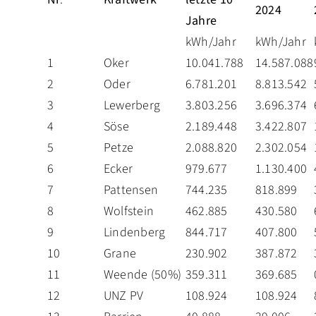
2024
Jahre
PRESSE
kWh/Jahr
kWh/Jahr
1
Oker
10.041.788
14.587.088
2
Oder
6.781.201
8.813.542
3
Lewerberg
3.803.256
3.696.374
4
Söse
2.189.448
3.422.807
5
Petze
2.088.820
2.302.054
6
Ecker
979.677
1.130.400
7
Pattensen
744.235
818.899
8
Wolfstein
462.885
430.580
9
Lindenberg
844.717
407.800
10
Grane
230.902
387.872
11
Weende (50%)
359.311
369.685
12
UNZ PV
108.924
108.924