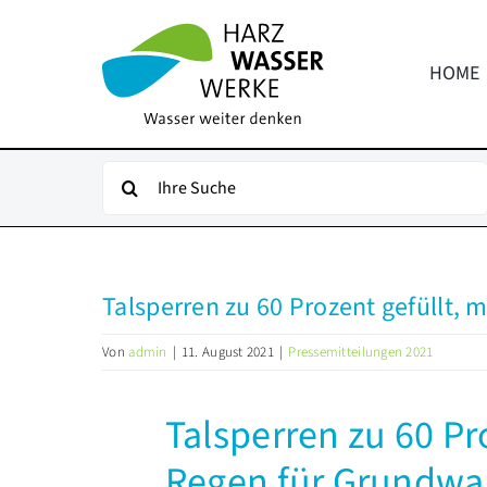
Zum
Inhalt
HOME
springen
Suche
nach:
Talsperren zu 60 Prozent gefüllt,
Von
admin
|
11. August 2021
|
Pressemitteilungen 2021
Talsperren zu 60 Pr
Regen für Grundwa