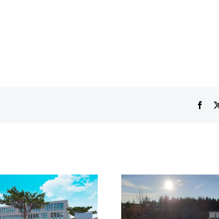
Fac
Zwischenst
UFZ und HWW