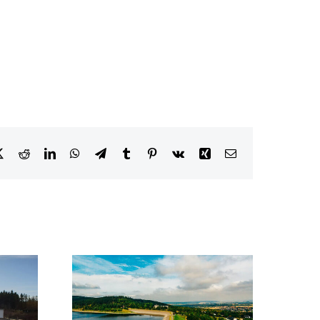
ebook
X
Reddit
LinkedIn
WhatsApp
Telegram
Tumblr
Pinterest
Vk
Xing
E-
Mail
and im
Karsten Specht wird