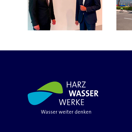
Unternehmenszentrale
für die
vorsitzender
Harzwasserwerke