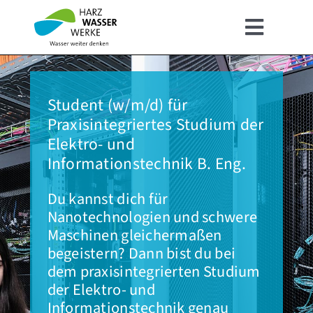
Zum
Inhalt
Toggle
springen
Navigat
HOME
Student (w/m/d) für
ÜBER UNS
Praxisintegriertes Studium der
Elektro- und
UNSER WASSER
Informationstechnik B. Eng.
Du kannst dich für
FÜR KUNDEN
Nanotechnologien und schwere
Maschinen gleichermaßen
begeistern? Dann bist du bei
INFOSERVICE
dem praxisintegrierten Studium
der Elektro- und
KARRIERE
Informationstechnik genau