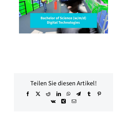
dium
s B.
Teilen Sie diesen Artikel!
Facebook
X
Reddit
LinkedIn
WhatsApp
Telegram
Tumblr
Pinterest
Vk
Xing
E-
Mail