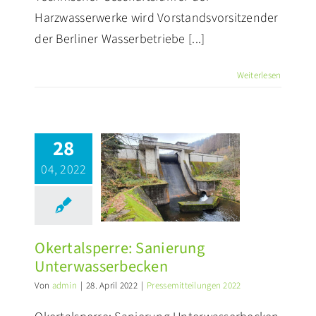
Harzwasserwerke wird Vorstandsvorsitzender
der Berliner Wasserbetriebe [...]
Weiterlesen
28
ertalsperre:
04, 2022
Sanierung
erwasserbecken
ssemitteilungen 2022
Okertalsperre: Sanierung
Unterwasserbecken
Von
admin
|
28. April 2022
|
Pressemitteilungen 2022