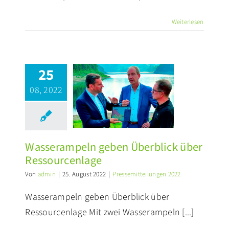
Weiterlesen
25
sserampeln
08, 2022
en Überblick
über
ssourcenlage
ssemitteilungen 2022
Wasserampeln geben Überblick über
Ressourcenlage
Von
admin
|
25. August 2022
|
Pressemitteilungen 2022
Wasserampeln geben Überblick über
Ressourcenlage Mit zwei Wasserampeln [...]