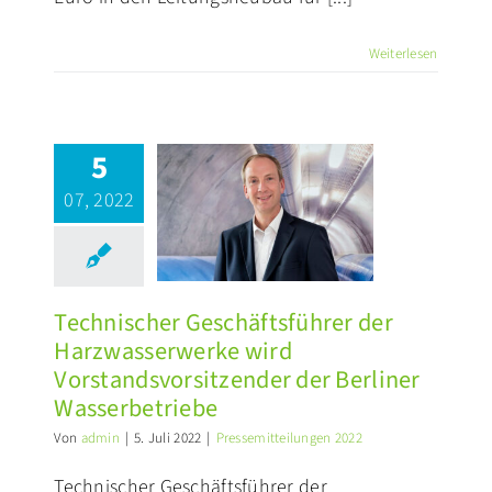
Weiterlesen
echnischer
chäftsführer
5
der
07, 2022
rzwasserwerke
wird
standsvorsitzender
er Berliner
Technischer Geschäftsführer der
sserbetriebe
Harzwasserwerke wird
ssemitteilungen 2022
Vorstandsvorsitzender der Berliner
Wasserbetriebe
Von
admin
|
5. Juli 2022
|
Pressemitteilungen 2022
Technischer Geschäftsführer der