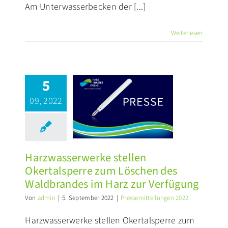
Am Unterwasserbecken der [...]
Weiterlesen
rzwasserwerke
stellen
5
ertalsperre
09, 2022
um Löschen
des
ldbrandes im
Harz zur
Harzwasserwerke stellen
Verfügung
Okertalsperre zum Löschen des
ssemitteilungen 2022
Waldbrandes im Harz zur Verfügung
Von
admin
|
5. September 2022
|
Pressemitteilungen 2022
Harzwasserwerke stellen Okertalsperre zum