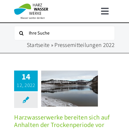
Zum
Inhalt
Toggle
springen
Navigat
HOME
Suche
nach:
Startseite
»
Pressemitteilungen 2022
ÜBER UNS
UNSER WASSER
rzwasserwerke
14
ereiten sich
FÜR KUNDEN
12, 2022
uf Anhalten
der
ockenperiode
INFOSERVICE
vor
Harzwasserwerke bereiten sich auf
ssemitteilungen 2022
KARRIERE
Anhalten der Trockenperiode vor