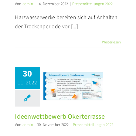
Von
admin
|
14. Dezember 2022
|
Pressemitteilungen 2022
PRESSE
Harzwasserwerke bereiten sich auf Anhalten
der Trockenperiode vor [...]
Weiterlesen
30
11, 2022
eenwettbewerb
kerterrasse
ssemitteilungen 2022
Ideenwettbewerb Okerterrasse
Von
admin
|
30. November 2022
|
Pressemitteilungen 2022