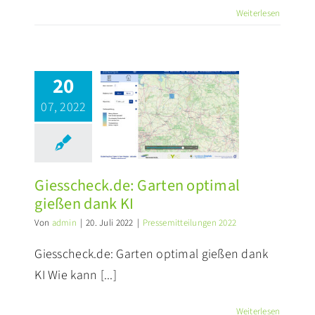
Weiterlesen
20
esscheck.de:
07, 2022
rten optimal
eßen dank KI
ssemitteilungen 2022
Giesscheck.de: Garten optimal
gießen dank KI
Von
admin
|
20. Juli 2022
|
Pressemitteilungen 2022
Giesscheck.de: Garten optimal gießen dank
KI Wie kann [...]
Weiterlesen