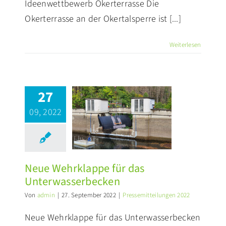
Ideenwettbewerb Okerterrasse Die
Okerterrasse an der Okertalsperre ist [...]
Weiterlesen
27
Neue
09, 2022
hrklappe für
das
erwasserbecken
ssemitteilungen 2022
Neue Wehrklappe für das
Unterwasserbecken
Von
admin
|
27. September 2022
|
Pressemitteilungen 2022
Neue Wehrklappe für das Unterwasserbecken