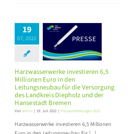
rzwasserwerke
vestieren 6,5
llionen Euro
19
in den
itungsneubau
07, 2022
für die
rsorgung des
Landkreis
iepholz und
Harzwasserwerke investieren 6,5
r Hansestadt
Millionen Euro in den
Bremen
Leitungsneubau für die Versorgung
ssemitteilungen 2022
des Landkreis Diepholz und der
Hansestadt Bremen
Von
admin
|
19. Juli 2022
|
Pressemitteilungen 2022
Harzwasserwerke investieren 6,5 Millionen
Euro in den Leitungsneubau für [...]