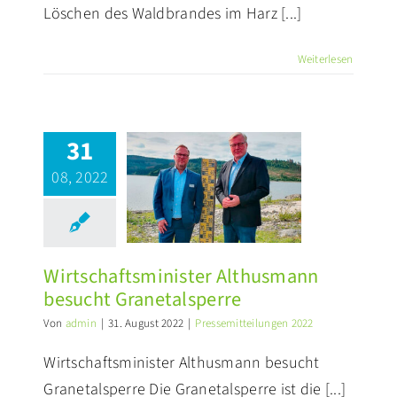
Löschen des Waldbrandes im Harz [...]
Weiterlesen
31
tschaftsminister
08, 2022
lthusmann
besucht
anetalsperre
ssemitteilungen 2022
Wirtschaftsminister Althusmann
besucht Granetalsperre
Von
admin
|
31. August 2022
|
Pressemitteilungen 2022
Wirtschaftsminister Althusmann besucht
Granetalsperre Die Granetalsperre ist die [...]