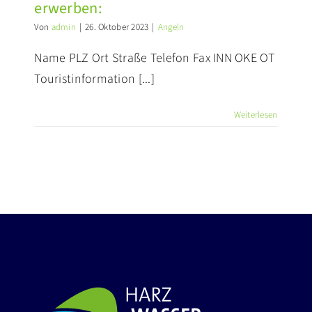
erwerben:
Von
admin
|
26. Oktober 2023
|
Angeln
PRESSE
Name PLZ Ort Straße Telefon Fax INN OKE OT
Touristinformation [...]
Weiterlesen