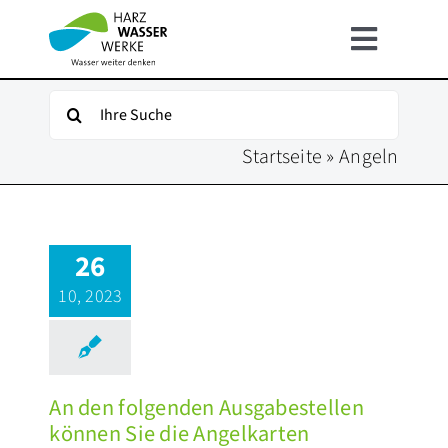
Zum
Inhalt
Toggle
springen
Navigat
HOME
Suche
nach:
Startseite
»
Angeln
ÜBER UNS
UNSER WASSER
26
FÜR KUNDEN
10, 2023
INFOSERVICE
An den folgenden Ausgabestellen
KARRIERE
können Sie die Angelkarten