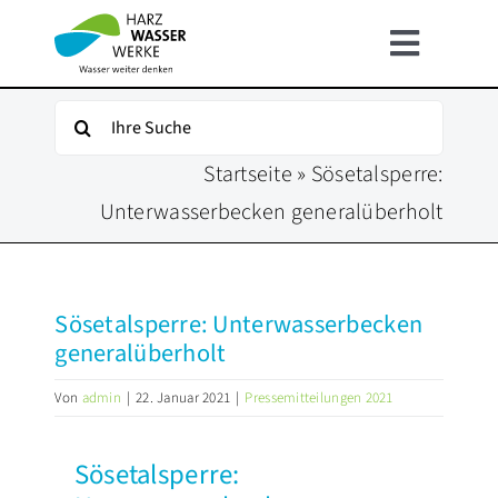
Zum
Inhalt
Toggle
springen
Navigat
HOME
Suche
nach:
Startseite
»
Sösetalsperre:
ÜBER UNS
Unterwasserbecken generalüberholt
UNSER WASSER
Sösetalsperre: Unterwasserbecken
FÜR KUNDEN
generalüberholt
Von
admin
|
22. Januar 2021
|
Pressemitteilungen 2021
INFOSERVICE
Sösetalsperre:
KARRIERE