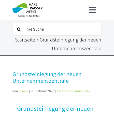
Zum
Inhalt
Toggle
springen
Navigat
HOME
Suche
nach:
Startseite
»
Grundsteinlegung der neuen
ÜBER UNS
Unternehmenszentrale
UNSER WASSER
Grundsteinlegung der neuen
FÜR KUNDEN
Unternehmenszentrale
Von
admin
|
28. Februar 2022
|
Pressemitteilungen 2022
INFOSERVICE
Grundsteinlegung der neuen
KARRIERE