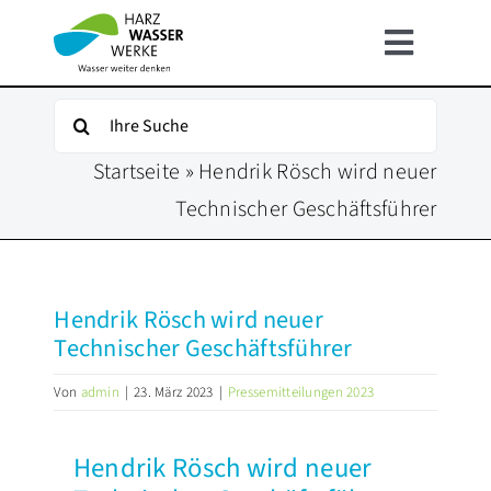
Zum
Inhalt
Toggle
springen
Navigat
HOME
Suche
nach:
Startseite
»
Hendrik Rösch wird neuer
ÜBER UNS
Technischer Geschäftsführer
UNSER WASSER
Hendrik Rösch wird neuer
FÜR KUNDEN
Technischer Geschäftsführer
Von
admin
|
23. März 2023
|
Pressemitteilungen 2023
INFOSERVICE
Hendrik Rösch wird neuer
KARRIERE